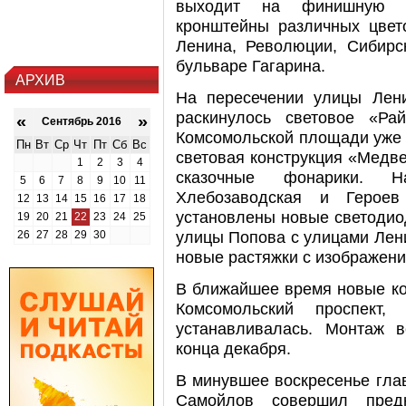
выходит на финишную п
кронштейны различных цвет
Ленина, Революции, Сибирс
бульваре Гагарина.
АРХИВ
На пересечении улицы Лени
раскинулось световое «Ра
«
»
Сентябрь 2016
Комсомольской площади уже
Пн
Вт
Ср
Чт
Пт
Сб
Вс
световая конструкция «Медве
1
2
3
4
сказочные фонарики. Н
5
6
7
8
9
10
11
Хлебозаводская и Герое
12
13
14
15
16
17
18
установлены новые светодио
19
20
21
22
23
24
25
улицы Попова с улицами Лен
26
27
28
29
30
новые растяжки с изображени
В ближайшее время новые ко
Комсомольский проспект
устанавливалась. Монтаж в
конца декабря.
В минувшее воскресенье гла
Самойлов совершил предн