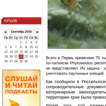
АРХИВ
«
»
Сентябрь 2016
Пн
Вт
Ср
Чт
Пт
Сб
Вс
1
2
3
4
5
6
7
8
9
10
11
12
13
14
15
16
17
18
19
20
21
22
23
24
25
Всего в Пермь привезено 70 т
26
27
28
29
30
по-латински Phytoseiulus persi
не представляют. Их задача -
уничтожать паутинных клещей.
Как сообщили в Россельхозн
сопроводительные докумен
ветеринарным законодате
территорию края были привез
Кроме того, для научно-п